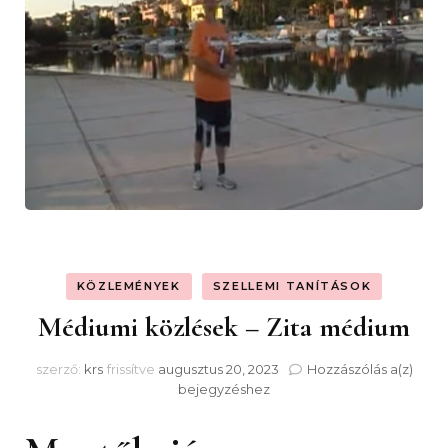
KÖZLEMÉNYEK
SZELLEMI TANÍTÁSOK
Médiumi közlések – Zita médium
Médi
szerző:
krs
frissítve
augusztus 20, 2023
Hozzászólás a(z)
közl
bejegyzéshez
–
Zita