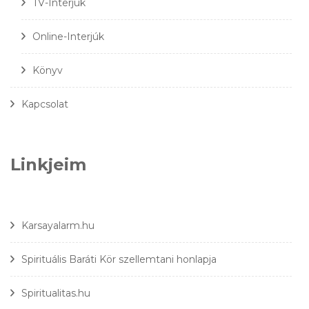
TV-Interjúk
Online-Interjúk
Könyv
Kapcsolat
Linkjeim
Karsayalarm.hu
Spirituális Baráti Kör szellemtani honlapja
Spiritualitas.hu