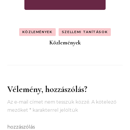
KÖZLEMÉNYEK
SZELLEMI TANÍTÁSOK
Közlemények
Vélemény, hozzászólás?
Az e-mail címet nem tesszük közzé.
A kötelező
mezőket
*
karakterrel jelöltük
hozzászólás