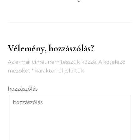
Vélemény, hozzászólás?
Az e-mail címet nem tesszük közzé.
A kötelező
mezőket
*
karakterrel jelöltük
hozzászólás