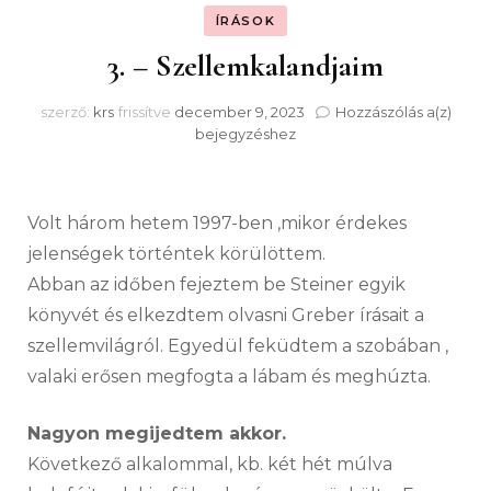
ÍRÁSOK
3. – Szellemkalandjaim
3.
szerző:
krs
frissítve
december 9, 2023
Hozzászólás a(z)
–
bejegyzéshez
Szel
Volt három hetem 1997-ben ,mikor érdekes
jelenségek történtek körülöttem.
Abban az időben fejeztem be Steiner egyik
könyvét és elkezdtem olvasni Greber írásait a
szellemvilágról. Egyedül feküdtem a szobában ,
valaki erősen megfogta a lábam és meghúzta.
Nagyon megijedtem akkor.
Következő alkalommal, kb. két hét múlva