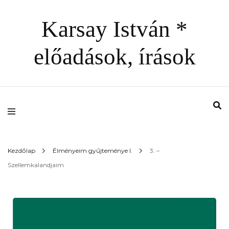
Karsay István *
előadások, írások
Kezdőlap
Élményeim gyűjteménye I.
3. –
Szellemkalandjaim