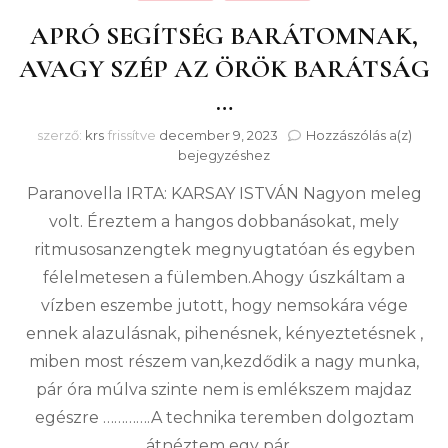
APRÓ SEGÍTSÉG BARÁTOMNAK,
AVAGY SZÉP AZ ÖRÖK BARÁTSÁG
…
APR
szerző:
krs
frissítve
december 9, 2023
Hozzászólás a(z)
SEGÍ
bejegyzéshez
BAR
Paranovella IRTA: KARSAY ISTVÁN Nagyon meleg
AVA
SZÉ
volt. Éreztem a hangos dobbanásokat, mely
AZ
ritmusosanzengtek megnyugtatóan és egyben
ÖRÖ
BAR
félelmetesen a fülemben.Ahogy úszkáltam a
…
vízben eszembe jutott, hogy nemsokára vége
ennek alazulásnak, pihenésnek, kényeztetésnek ,
miben most részem van,kezdődik a nagy munka,
pár óra múlva szinte nem is emlékszem majdaz
egészre ………….A technika teremben dolgoztam
,átnéztem egy pár …