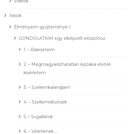
Videók
Írások
Élményeim gyűjteménye I.
GONDOLATAIM egy elképzelt előszóhoz.
1. – Baleseteim
2. – Megmagyarázhatatlan éjszakai elviteli
kísérletem
3. – Szellemkalandjaim
4. – Szellemidézések
5. – Sugallatok
6. – Véletlenek …